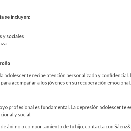
ia se incluyen:
 y sociales
nza
groño
 adolescente recibe atención personalizada y confidencial.
para acompañar a los jóvenes en su recuperación emocional
oyo profesional es fundamental. La depresión adolescente es 
ional y social.
o de ánimo o comportamiento de tu hijo, contacta con Sáenz&Z