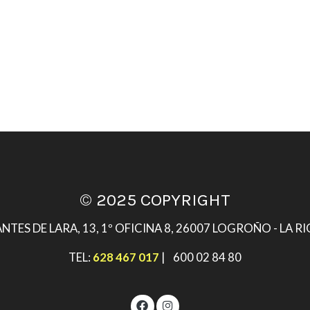
© 2025 COPYRIGHT
ANTES DE LARA, 13, 1º OFICINA 8, 26007 LOGROÑO - LA R
TEL:
628 467 017
| 600 02 84 80